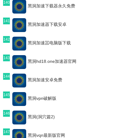
140
黑洞加速下载器永久免费
141
黑洞加速器下载安卓
142
黑洞加速噐电脑版下载
143
黑洞hd18.one加速器官网
144
黑洞加速安卓免费
145
黑洞vpn破解版
146
黑洞(洞穴篇2)
147
黑洞vqn最新版官网