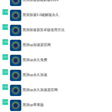
178
黑洞加速5.0破解版永久
179
黑洞加速器安卓版使用方法
180
黑洞vp加速器官网
181
黑洞vp永久免费
182
黑洞vp永久加速
183
黑洞vp永久加速器官网
184
黑洞vp苹果版