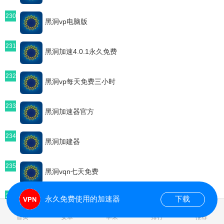
230
黑洞vp电脑版
231
黑洞加速4.0.1永久免费
232
黑洞vp每天免费三小时
233
黑洞加速器官方
234
黑洞加建器
235
黑洞vqn七天免费
236
永久免费使用的加速器
下载
黑洞加速安卓免费
0.065655s
首页
安卓
苹果
排行
推荐