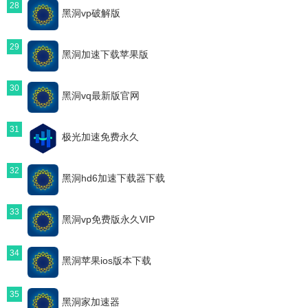
28
黑洞vp破解版
29
黑洞加速下载苹果版
30
黑洞vq最新版官网
31
极光加速免费永久
32
黑洞hd6加速下载器下载
33
黑洞vp免费版永久VIP
34
黑洞苹果ios版本下载
35
黑洞家加速器