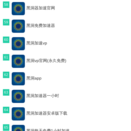
58
黑洞器加速官网
59
黑洞免费加速器
60
黑洞加速vp
61
黑洞vp官网(永久免费)
62
黑洞app
63
黑洞加速器一小时
64
黑洞加速器安卓版下载
65
黑洞每天免费1小时加速