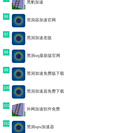
黑豹加速
96
黑洞器加速官网
97
黑洞加速老版
98
黑洞vq最新版官网
99
黑洞加速免费版下载
100
黑洞加速器免费下载
101
外网加速软件免费
102
黑洞vpv加速器