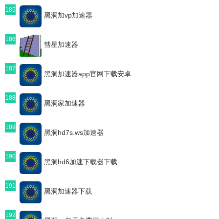
185
黑洞加vp加速器
186
彗星加速器
187
黑洞加速器app官网下载安卓
188
黑洞家加速器
189
黑洞hd7s.ws加速器
190
黑洞hd6加速下载器下载
191
黑洞加速器下载
192