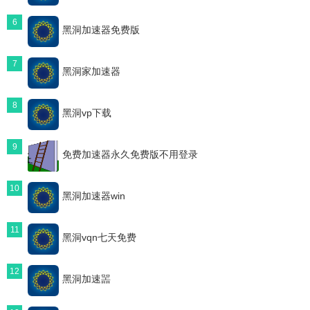
6
黑洞加速器免费版
7
黑洞家加速器
8
黑洞vp下载
9
免费加速器永久免费版不用登录
10
黑洞加速器win
11
黑洞vqn七天免费
12
黑洞加速噐