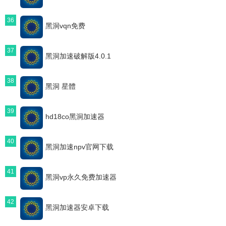
36
黑洞vqn免费
37
黑洞加速破解版4.0.1
38
黑洞 星體
39
hd18co黑洞加速器
40
黑洞加速npv官网下载
41
黑洞vp永久免费加速器
42
黑洞加速器安卓下载