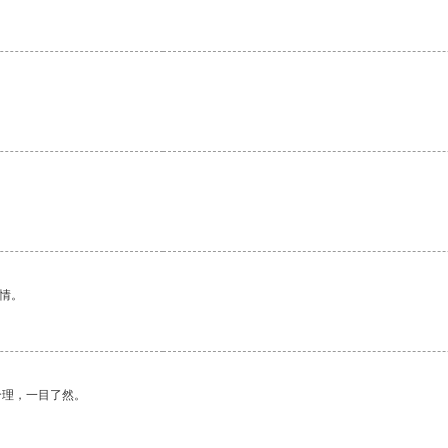
情。
合理，一目了然。