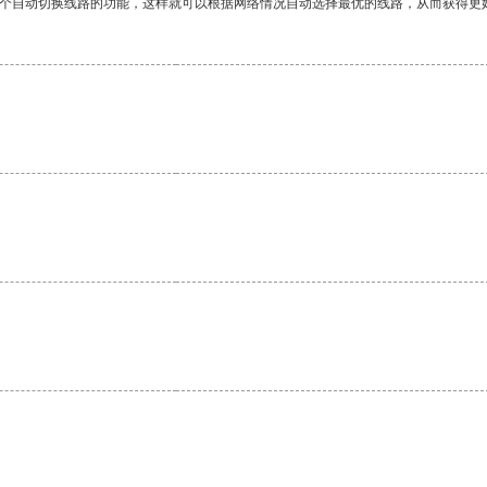
一个自动切换线路的功能，这样就可以根据网络情况自动选择最优的线路，从而获得更
。