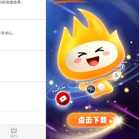
好的加速效果。
支持
[0]
反对
[0]
非常担心。
支持
[0]
反对
[0]
支持
[0]
反对
[0]
0.019236s
排行
推荐