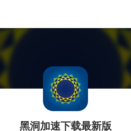
黑洞加速下载最新版