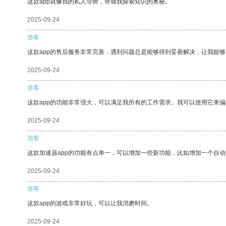
这款app就像我的私人导师，带领我探索知识的奥秘。
2025-09-24
游客
这款app的售后服务非常完善，遇到问题总是能够得到妥善解决，让我能
2025-09-24
游客
这款app的功能非常强大，可以满足我所有的工作需求。我可以使用它来
2025-09-24
游客
这款加速器app的功能有点单一，可以增加一些新功能，比如增加一个自
2025-09-24
游客
这款app的游戏非常好玩，可以让我消磨时间。
2025-09-24