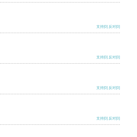
支持
[0]
反对
[0]
支持
[0]
反对
[0]
支持
[0]
反对
[0]
支持
[0]
反对
[0]