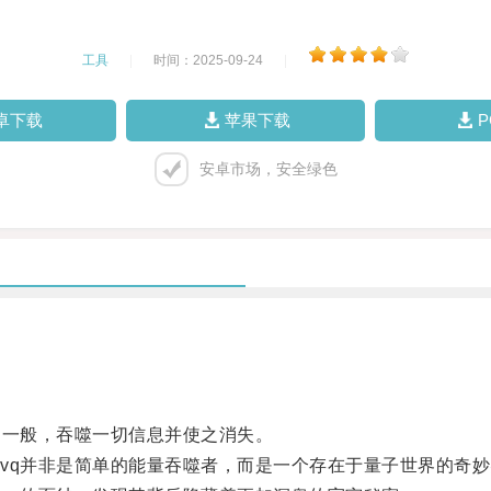
工具
|
时间：2025-09-24
|
卓下载
苹果下载
安卓市场，安全绿色
一般，吞噬一切信息并使之消失。
q并非是简单的能量吞噬者，而是一个存在于量子世界的奇妙