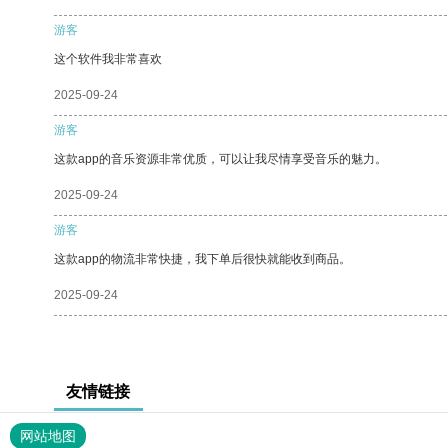
游客
这个软件我非常喜欢
2025-09-24
游客
这款app的音乐资源非常优质，可以让我尽情享受音乐的魅力。
2025-09-24
游客
这款app的物流非常快捷，我下单后很快就能收到商品。
2025-09-24
友情链接
网站地图