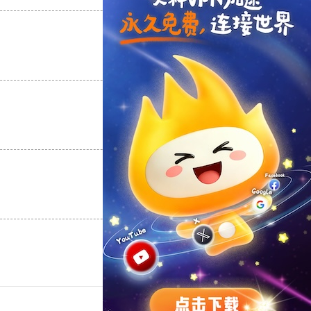
支持
[0]
反对
[0]
支持
[0]
反对
[0]
支持
[0]
反对
[0]