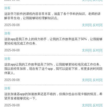
游客
这款学习软件的课程内容非常丰富，涵盖了各个学科的知识。老师的讲
解非常生动，让我能够轻松理解知识点。
2025-09-08
支持
[0]
反对
[0]
游客
这款app是我工作上的得力助手，让我的工作效率提高了50%，让我能够
更轻松地完成工作任务。
2025-09-08
支持
[0]
反对
[0]
游客
这款app让我的工作效率提高了50%，让我能够更轻松地完成工作任务。
我以前经常加班，现在有了这个app，我可以提前下班，有更多的时间陪
伴家人。
2025-09-08
支持
[0]
反对
[0]
游客
这款加速器app的加速效果还是不错的，但偶尔也会出现卡顿的情况，希
望开发者能够优化一下。
2025-09-08
支持
[0]
反对
[0]