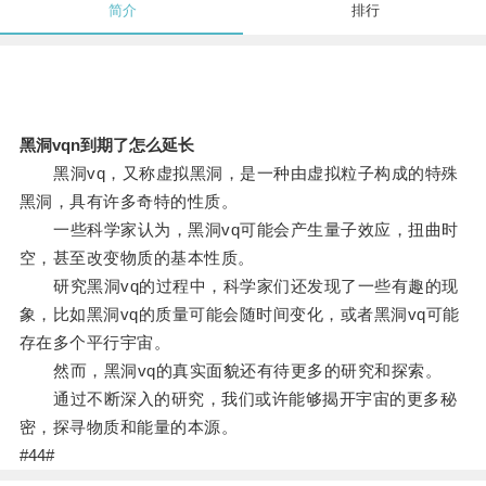
简介
排行
黑洞vqn到期了怎么延长
黑洞vq，又称虚拟黑洞，是一种由虚拟粒子构成的特殊
黑洞，具有许多奇特的性质。
一些科学家认为，黑洞vq可能会产生量子效应，扭曲时
空，甚至改变物质的基本性质。
研究黑洞vq的过程中，科学家们还发现了一些有趣的现
象，比如黑洞vq的质量可能会随时间变化，或者黑洞vq可能
存在多个平行宇宙。
然而，黑洞vq的真实面貌还有待更多的研究和探索。
通过不断深入的研究，我们或许能够揭开宇宙的更多秘
密，探寻物质和能量的本源。
#44#