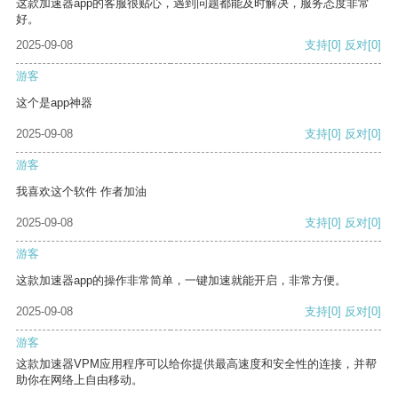
这款加速器app的客服很贴心，遇到问题都能及时解决，服务态度非常
好。
2025-09-08
支持
[0]
反对
[0]
游客
这个是app神器
2025-09-08
支持
[0]
反对
[0]
游客
我喜欢这个软件 作者加油
2025-09-08
支持
[0]
反对
[0]
游客
这款加速器app的操作非常简单，一键加速就能开启，非常方便。
2025-09-08
支持
[0]
反对
[0]
游客
这款加速器VPM应用程序可以给你提供最高速度和安全性的连接，并帮
助你在网络上自由移动。