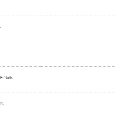
。
够放心购物。
情。