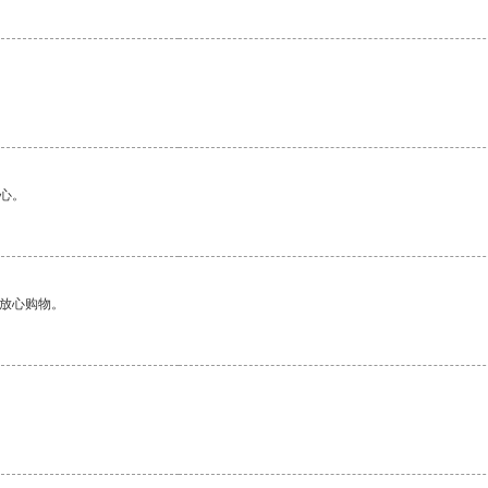
心。
够放心购物。