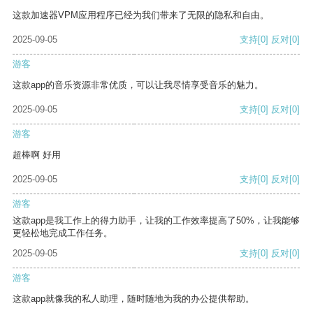
这款加速器VPM应用程序已经为我们带来了无限的隐私和自由。
2025-09-05
支持
[0]
反对
[0]
游客
这款app的音乐资源非常优质，可以让我尽情享受音乐的魅力。
2025-09-05
支持
[0]
反对
[0]
游客
超棒啊 好用
2025-09-05
支持
[0]
反对
[0]
游客
这款app是我工作上的得力助手，让我的工作效率提高了50%，让我能够
更轻松地完成工作任务。
2025-09-05
支持
[0]
反对
[0]
游客
这款app就像我的私人助理，随时随地为我的办公提供帮助。