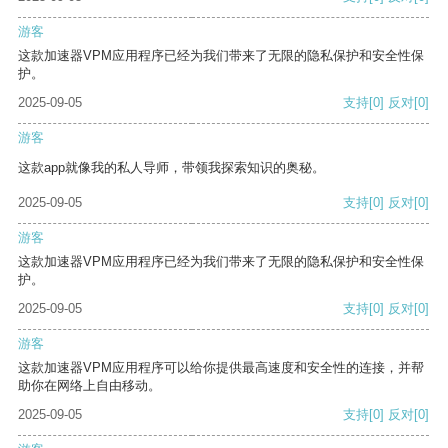
游客
这款加速器VPM应用程序已经为我们带来了无限的隐私保护和安全性保
护。
2025-09-05
支持
[0]
反对
[0]
游客
这款app就像我的私人导师，带领我探索知识的奥秘。
2025-09-05
支持
[0]
反对
[0]
游客
这款加速器VPM应用程序已经为我们带来了无限的隐私保护和安全性保
护。
2025-09-05
支持
[0]
反对
[0]
游客
这款加速器VPM应用程序可以给你提供最高速度和安全性的连接，并帮
助你在网络上自由移动。
2025-09-05
支持
[0]
反对
[0]