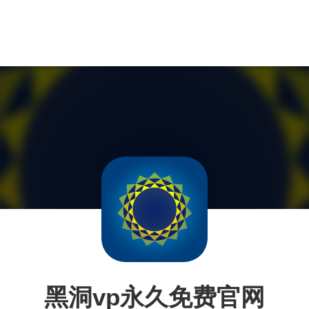
黑洞vp永久免费官网