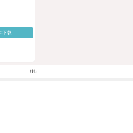
PC下载
排行