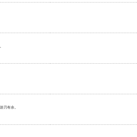
。
。
中游刃有余。