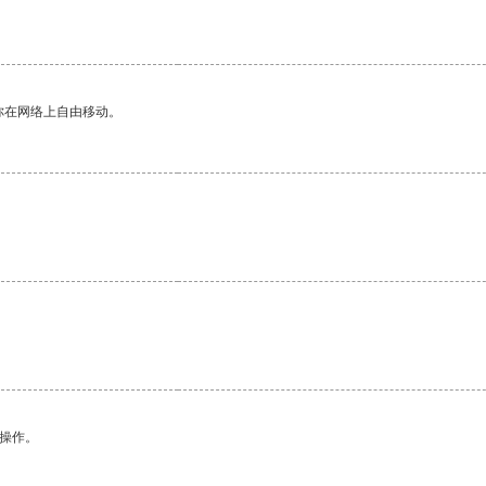
你在网络上自由移动。
悉操作。