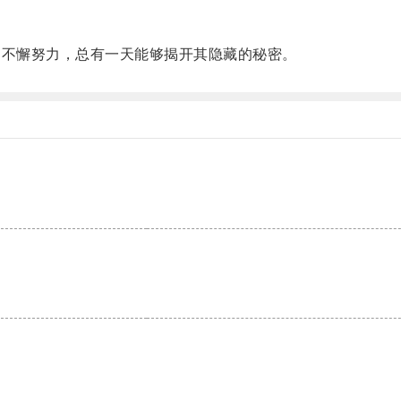
不懈努力，总有一天能够揭开其隐藏的秘密。