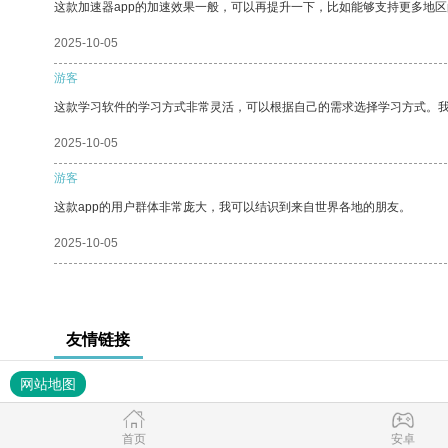
这款加速器app的加速效果一般，可以再提升一下，比如能够支持更多地
2025-10-05
游客
这款学习软件的学习方式非常灵活，可以根据自己的需求选择学习方式。
2025-10-05
游客
这款app的用户群体非常庞大，我可以结识到来自世界各地的朋友。
2025-10-05
友情链接
网站地图
首页
安卓