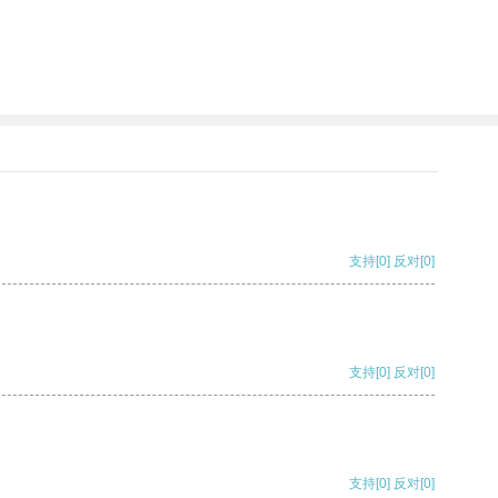
支持
[0]
反对
[0]
支持
[0]
反对
[0]
支持
[0]
反对
[0]