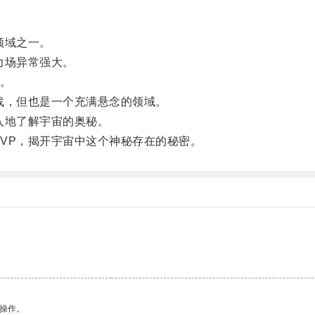
领域之一。
力场异常强大。
。
，但也是一个充满悬念的领域。
入地了解宇宙的奥秘。
P，揭开宇宙中这个神秘存在的秘密。
。
悉操作。