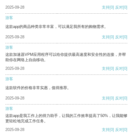
2025-09-28
支持
[0]
反对
[0]
游客
这款app的商品种类非常丰富，可以满足我所有的购物需求。
2025-09-28
支持
[0]
反对
[0]
游客
这款加速器VPM应用程序可以给你提供最高速度和安全性的连接，并帮
助你在网络上自由移动。
2025-09-28
支持
[0]
反对
[0]
游客
这款软件的价格非常实惠，值得推荐。
2025-09-28
支持
[0]
反对
[0]
游客
这款app是我工作上的得力助手，让我的工作效率提高了50%，让我能够
更轻松地完成工作任务。
2025-09-28
支持
[0]
反对
[0]