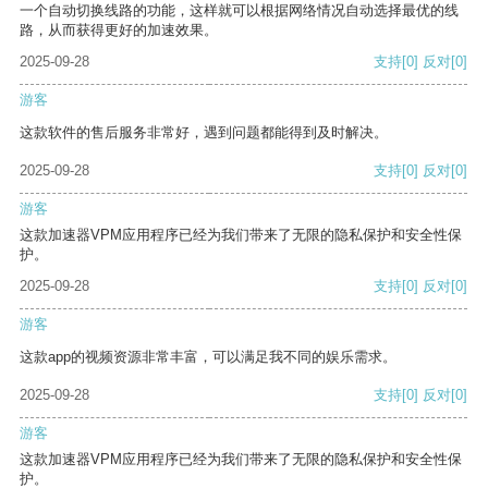
一个自动切换线路的功能，这样就可以根据网络情况自动选择最优的线
路，从而获得更好的加速效果。
2025-09-28
支持
[0]
反对
[0]
游客
这款软件的售后服务非常好，遇到问题都能得到及时解决。
2025-09-28
支持
[0]
反对
[0]
游客
这款加速器VPM应用程序已经为我们带来了无限的隐私保护和安全性保
护。
2025-09-28
支持
[0]
反对
[0]
游客
这款app的视频资源非常丰富，可以满足我不同的娱乐需求。
2025-09-28
支持
[0]
反对
[0]
游客
这款加速器VPM应用程序已经为我们带来了无限的隐私保护和安全性保
护。