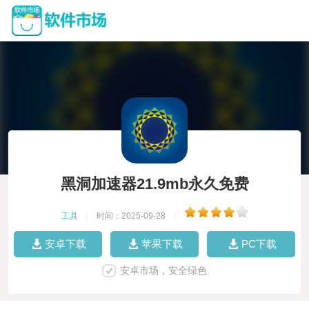
黑洞加速器21.9mb永久免费
工具
|
时间：2025-09-28
|
安卓下载
苹果下载
PC下载
安卓市场，安全绿色