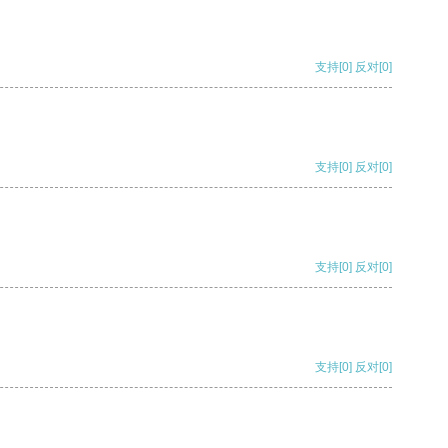
支持
[0]
反对
[0]
支持
[0]
反对
[0]
支持
[0]
反对
[0]
支持
[0]
反对
[0]