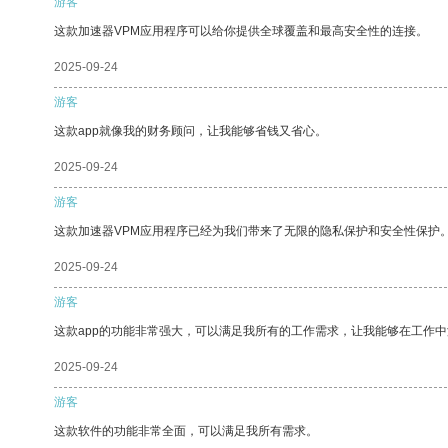
游客
这款加速器VPM应用程序可以给你提供全球覆盖和最高安全性的连接。
2025-09-24
游客
这款app就像我的财务顾问，让我能够省钱又省心。
2025-09-24
游客
这款加速器VPM应用程序已经为我们带来了无限的隐私保护和安全性保护
2025-09-24
游客
这款app的功能非常强大，可以满足我所有的工作需求，让我能够在工作
2025-09-24
游客
这款软件的功能非常全面，可以满足我所有需求。