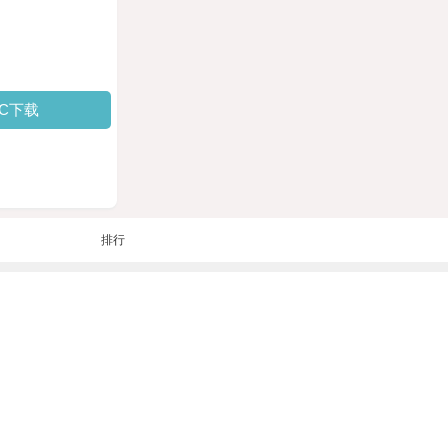
PC下载
排行