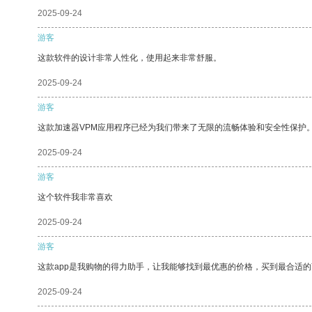
2025-09-24
游客
这款软件的设计非常人性化，使用起来非常舒服。
2025-09-24
游客
这款加速器VPM应用程序已经为我们带来了无限的流畅体验和安全性保护
2025-09-24
游客
这个软件我非常喜欢
2025-09-24
游客
这款app是我购物的得力助手，让我能够找到最优惠的价格，买到最合适
2025-09-24