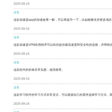
2025-09-24
游客
这款加速器app的加速效果一般，可以再提升一下，比如能够支持更多地
2025-09-24
游客
这款加速器VPM应用程序可以给你提供最高速度和安全性的连接，并帮助
2025-09-24
游客
这款软件的价格非常实惠，值得推荐。
2025-09-24
游客
这款学习软件的学习方式非常灵活，可以根据自己的需求选择学习方式。
2025-09-24