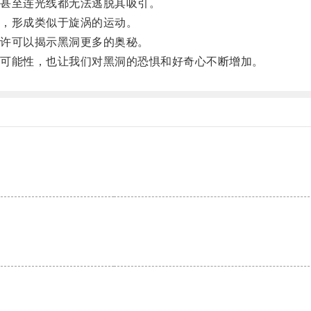
甚至连光线都无法逃脱其吸引。
，形成类似于旋涡的运动。
许可以揭示黑洞更多的奥秘。
可能性，也让我们对黑洞的恐惧和好奇心不断增加。