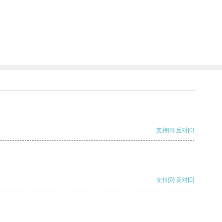
支持
[0]
反对
[0]
支持
[0]
反对
[0]