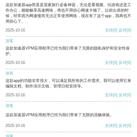
这款加速器app简直是居家旅行必备神器，无论是看视频、玩游戏还是工
作办公，都能畅享高速网络，再也不用担心网速卡顿了。以前出差的时
候，经常因为网速慢而无法正常使用网络，现在有了这个app，我再也不
用担心了。
2025-10-16
支持
[0]
反对
[0]
游客
这款加速器VPM应用程序已经为我们带来了无限的隐私保护和安全性保
护。
2025-10-16
支持
[0]
反对
[0]
游客
这款app的功能非常强大，可以满足我所有的工作需求。我可以使用它来
编辑文档、制作演示文稿、管理日程安排等。
2025-10-16
支持
[0]
反对
[0]
游客
这款加速器VPM应用程序已经为我们带来了无限的流畅体验。
2025-10-16
支持
[0]
反对
[0]
游客