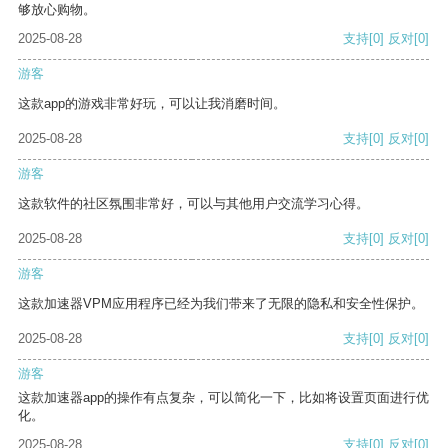
够放心购物。
2025-08-28
支持
[0]
反对
[0]
游客
这款app的游戏非常好玩，可以让我消磨时间。
2025-08-28
支持
[0]
反对
[0]
游客
这款软件的社区氛围非常好，可以与其他用户交流学习心得。
2025-08-28
支持
[0]
反对
[0]
游客
这款加速器VPM应用程序已经为我们带来了无限的隐私和安全性保护。
2025-08-28
支持
[0]
反对
[0]
游客
这款加速器app的操作有点复杂，可以简化一下，比如将设置页面进行优
化。
2025-08-28
支持
[0]
反对
[0]