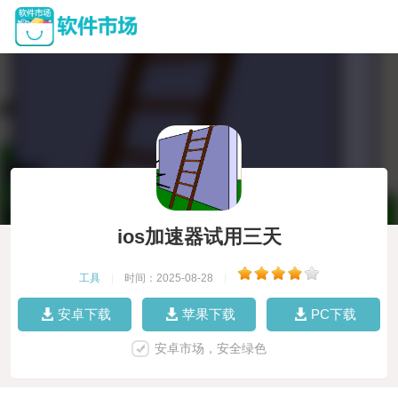
ios加速器试用三天
工具
|
时间：2025-08-28
|
安卓下载
苹果下载
PC下载
安卓市场，安全绿色