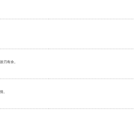
中游刃有余。
情。