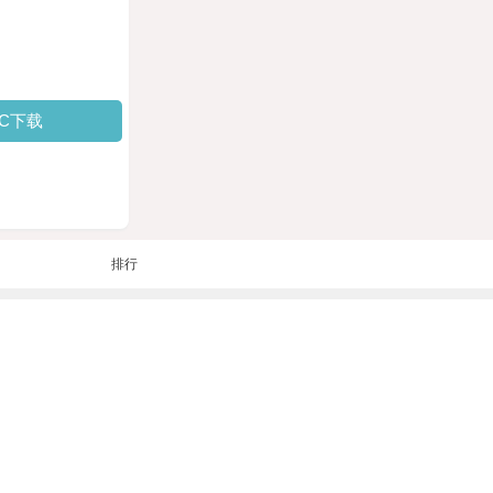
PC下载
排行