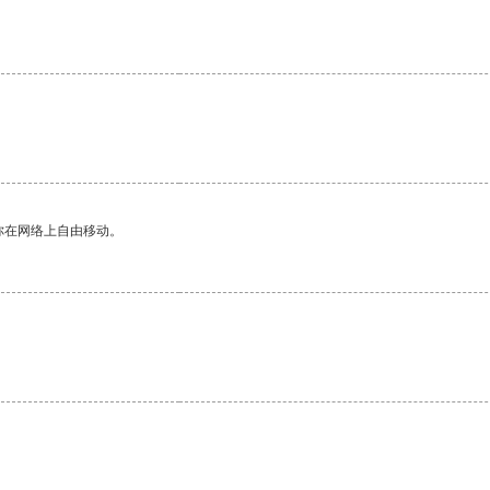
。
你在网络上自由移动。