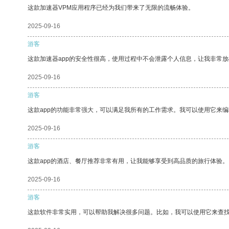
这款加速器VPM应用程序已经为我们带来了无限的流畅体验。
2025-09-16
游客
这款加速器app的安全性很高，使用过程中不会泄露个人信息，让我非常放
2025-09-16
游客
这款app的功能非常强大，可以满足我所有的工作需求。我可以使用它来
2025-09-16
游客
这款app的酒店、餐厅推荐非常有用，让我能够享受到高品质的旅行体验。
2025-09-16
游客
这款软件非常实用，可以帮助我解决很多问题。比如，我可以使用它来查