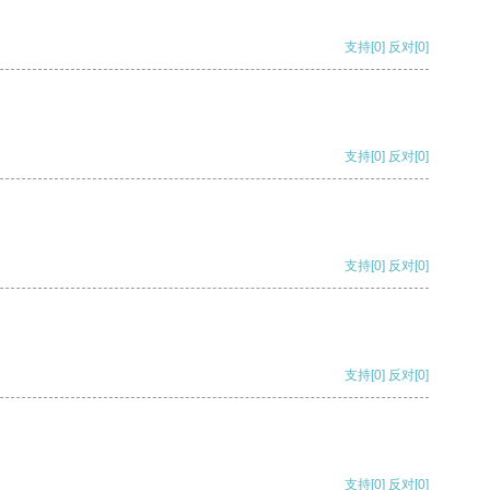
支持
[0]
反对
[0]
支持
[0]
反对
[0]
支持
[0]
反对
[0]
支持
[0]
反对
[0]
支持
[0]
反对
[0]