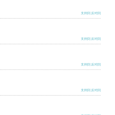
支持
[0]
反对
[0]
支持
[0]
反对
[0]
支持
[0]
反对
[0]
支持
[0]
反对
[0]