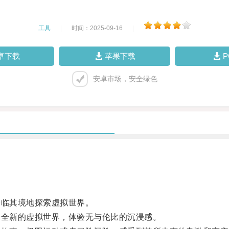
工具
|
时间：2025-09-16
|
卓下载
苹果下载
安卓市场，安全绿色
临其境地探索虚拟世界。
全新的虚拟世界，体验无与伦比的沉浸感。