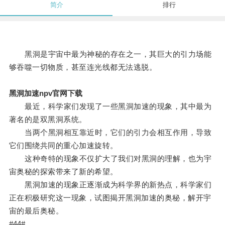
简介
排行
黑洞是宇宙中最为神秘的存在之一，其巨大的引力场能
够吞噬一切物质，甚至连光线都无法逃脱。
黑洞加速npv官网下载
最近，科学家们发现了一些黑洞加速的现象，其中最为
著名的是双黑洞系统。
当两个黑洞相互靠近时，它们的引力会相互作用，导致
它们围绕共同的重心加速旋转。
这种奇特的现象不仅扩大了我们对黑洞的理解，也为宇
宙奥秘的探索带来了新的希望。
黑洞加速的现象正逐渐成为科学界的新热点，科学家们
正在积极研究这一现象，试图揭开黑洞加速的奥秘，解开宇
宙的最后奥秘。
#44#