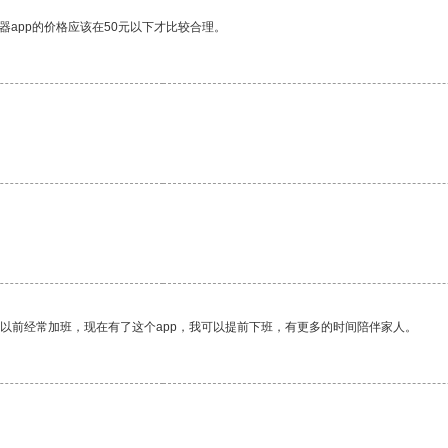
器app的价格应该在50元以下才比较合理。
我以前经常加班，现在有了这个app，我可以提前下班，有更多的时间陪伴家人。