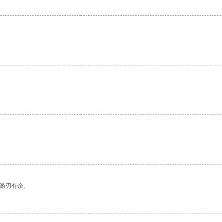
中游刃有余。