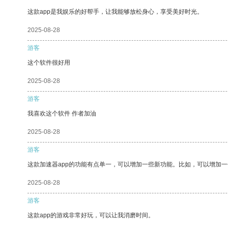
这款app是我娱乐的好帮手，让我能够放松身心，享受美好时光。
2025-08-28
游客
这个软件很好用
2025-08-28
游客
我喜欢这个软件 作者加油
2025-08-28
游客
这款加速器app的功能有点单一，可以增加一些新功能。比如，可以增加
2025-08-28
游客
这款app的游戏非常好玩，可以让我消磨时间。