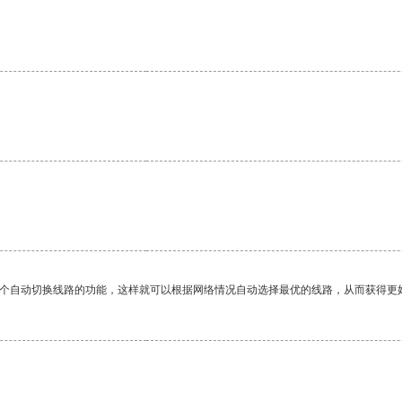
一个自动切换线路的功能，这样就可以根据网络情况自动选择最优的线路，从而获得更