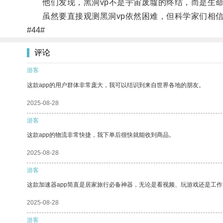
他们发现，黑洞vp不是宇宙废墟的终结，而是生命
虽然要直接观测黑洞vp依然困难，但科学家们相信
#44#
评论
游客
这款app的用户群体非常庞大，我可以结识到来自世界各地的朋友。
2025-08-28
游客
这款app的物流非常快捷，我下单后很快就能收到商品。
2025-08-28
游客
这款加速器app简直是居家旅行必备神器，无论是看视频、玩游戏还是工
2025-08-28
游客