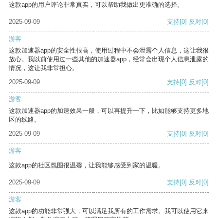
这款app的用户评论非常真实，可以帮助我做出更准确的选择。
2025-09-09
支持
[0]
反对
[0]
游客
这款加速器app的安全性很高，使用过程中不会泄露个人信息，这让我很
放心。我以前使用过一些其他的加速器app，经常会出现个人信息泄露的
情况，这让我非常担心。
2025-09-09
支持
[0]
反对
[0]
游客
这款加速器app的加速效果一般，可以再提升一下，比如能够支持更多地
区的线路。
2025-09-09
支持
[0]
反对
[0]
游客
这款app的社区氛围很温馨，让我能够感受到家的温暖。
2025-09-09
支持
[0]
反对
[0]
游客
这款app的功能非常强大，可以满足我所有的工作需求。我可以使用它来