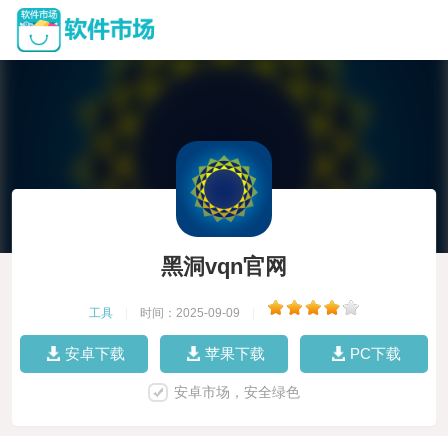
黑洞vqn官网
工具
|
时间：2025-09-09
|
安卓下载
苹果下载
PC下载
安卓市场，安全绿色