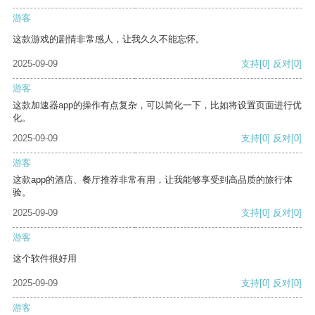
游客
这款游戏的剧情非常感人，让我久久不能忘怀。
2025-09-09
支持
[0]
反对
[0]
游客
这款加速器app的操作有点复杂，可以简化一下，比如将设置页面进行优
化。
2025-09-09
支持
[0]
反对
[0]
游客
这款app的酒店、餐厅推荐非常有用，让我能够享受到高品质的旅行体
验。
2025-09-09
支持
[0]
反对
[0]
游客
这个软件很好用
2025-09-09
支持
[0]
反对
[0]
游客