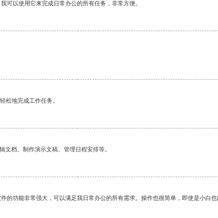
。我可以使用它来完成日常办公的所有任务，非常方便。
更轻松地完成工作任务。
编辑文档、制作演示文稿、管理日程安排等。
软件的功能非常强大，可以满足我日常办公的所有需求。操作也很简单，即使是小白也