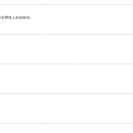
你在网络上自由移动。