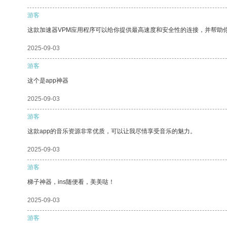
游客
这款加速器VPM应用程序可以给你提供最高速度和安全性的连接，并帮助
2025-09-03
游客
这个是app神器
2025-09-03
游客
这款app的音乐资源非常优质，可以让我尽情享受音乐的魅力。
2025-09-03
游客
梯子神器，ins随便看，美美哒！
2025-09-03
游客