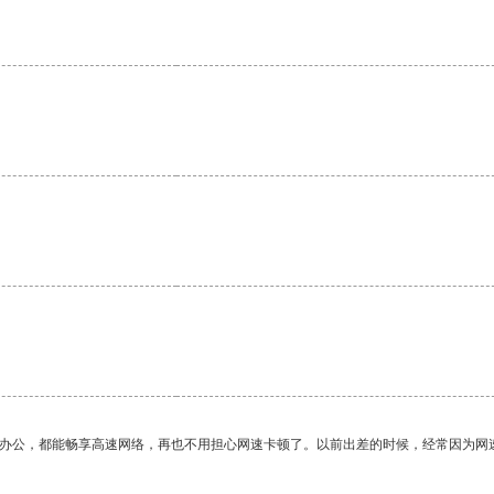
作办公，都能畅享高速网络，再也不用担心网速卡顿了。以前出差的时候，经常因为网