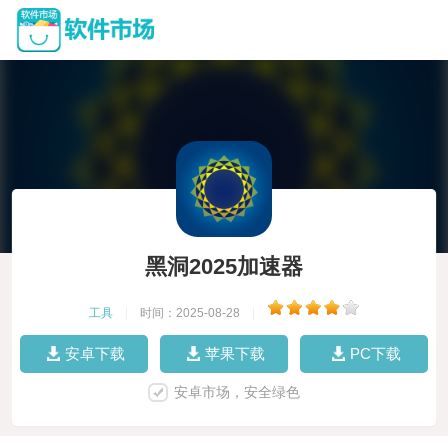
黑洞2025加速器
工具
|
时间：2025-08-28
|
安卓下载
苹果下载
PC下载
安卓市场，安全绿色