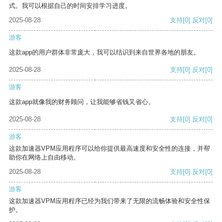
式。我可以根据自己的时间安排学习进度。
2025-08-28
支持
[0]
反对
[0]
游客
这款app的用户群体非常庞大，我可以结识到来自世界各地的朋友。
2025-08-28
支持
[0]
反对
[0]
游客
这款app就像我的财务顾问，让我能够省钱又省心。
2025-08-28
支持
[0]
反对
[0]
游客
这款加速器VPM应用程序可以给你提供最高速度和安全性的连接，并帮
助你在网络上自由移动。
2025-08-28
支持
[0]
反对
[0]
游客
这款加速器VPM应用程序已经为我们带来了无限的流畅体验和安全性保
护。