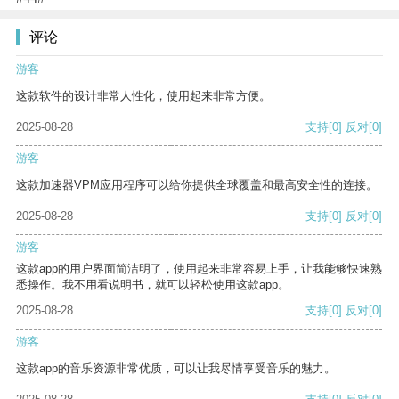
评论
游客
这款软件的设计非常人性化，使用起来非常方便。
2025-08-28
支持
[0]
反对
[0]
游客
这款加速器VPM应用程序可以给你提供全球覆盖和最高安全性的连接。
2025-08-28
支持
[0]
反对
[0]
游客
这款app的用户界面简洁明了，使用起来非常容易上手，让我能够快速熟
悉操作。我不用看说明书，就可以轻松使用这款app。
2025-08-28
支持
[0]
反对
[0]
游客
这款app的音乐资源非常优质，可以让我尽情享受音乐的魅力。