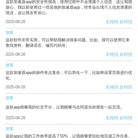
这款加速器app的安全性很高，使用过程中不会泄露个人信息，这让我很
放心。我以前使用过一些其他的加速器app，经常会出现个人信息泄露的
情况，这让我非常担心。
2025-08-28
支持
[0]
反对
[0]
游客
这款软件非常实用，可以帮助我解决很多问题。比如，我可以使用它来
查找资料、翻译语言、编写代码等。
2025-08-28
支持
[0]
反对
[0]
游客
这款加速器app的操作有点复杂，可以简化一下，比如将设置页面进行优
化。
2025-08-28
支持
[0]
反对
[0]
游客
这款app就像我的社交平台，让我能够与志同道合的朋友一起交流。
2025-08-28
支持
[0]
反对
[0]
游客
这款app让我的工作效率提高了50%，让我能够更轻松地完成工作任务。