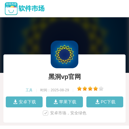
黑洞vp官网
工具
|
时间：2025-08-29
|
安卓下载
苹果下载
PC下载
安卓市场，安全绿色