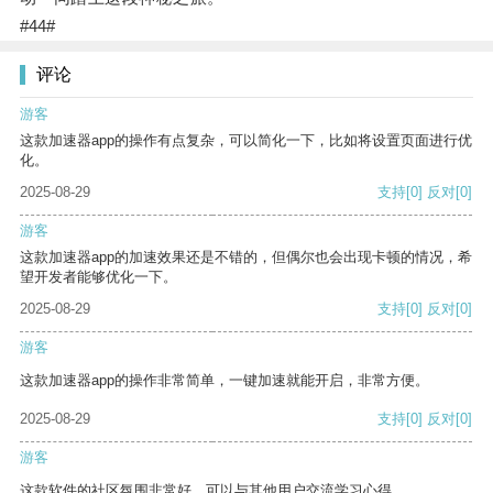
#44#
评论
游客
这款加速器app的操作有点复杂，可以简化一下，比如将设置页面进行优
化。
2025-08-29
支持
[0]
反对
[0]
游客
这款加速器app的加速效果还是不错的，但偶尔也会出现卡顿的情况，希
望开发者能够优化一下。
2025-08-29
支持
[0]
反对
[0]
游客
这款加速器app的操作非常简单，一键加速就能开启，非常方便。
2025-08-29
支持
[0]
反对
[0]
游客
这款软件的社区氛围非常好，可以与其他用户交流学习心得。