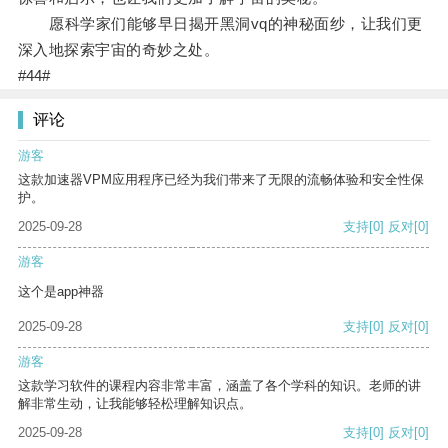
愿科学家们能够早日揭开黑洞vq的神秘面纱，让我们更
深入地探索宇宙的奇妙之处。
#44#
评论
游客
这款加速器VPM应用程序已经为我们带来了无限的流畅体验和安全性保
护。
2025-09-28
支持
[0]
反对
[0]
游客
这个是app神器
2025-09-28
支持
[0]
反对
[0]
游客
这款学习软件的课程内容非常丰富，涵盖了各个学科的知识。老师的讲
解非常生动，让我能够轻松理解知识点。
2025-09-28
支持
[0]
反对
[0]