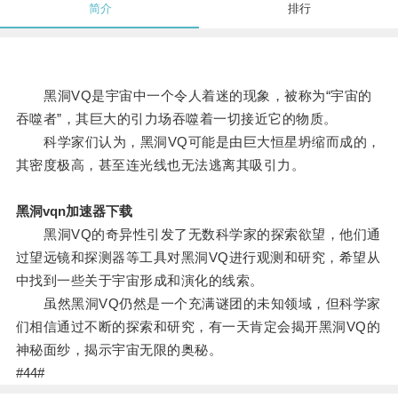
简介
排行
黑洞VQ是宇宙中一个令人着迷的现象，被称为“宇宙的
吞噬者”，其巨大的引力场吞噬着一切接近它的物质。
科学家们认为，黑洞VQ可能是由巨大恒星坍缩而成的，
其密度极高，甚至连光线也无法逃离其吸引力。
黑洞vqn加速器下载
黑洞VQ的奇异性引发了无数科学家的探索欲望，他们通
过望远镜和探测器等工具对黑洞VQ进行观测和研究，希望从
中找到一些关于宇宙形成和演化的线索。
虽然黑洞VQ仍然是一个充满谜团的未知领域，但科学家
们相信通过不断的探索和研究，有一天肯定会揭开黑洞VQ的
神秘面纱，揭示宇宙无限的奥秘。
#44#