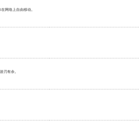
你在网络上自由移动。
中游刃有余。
。