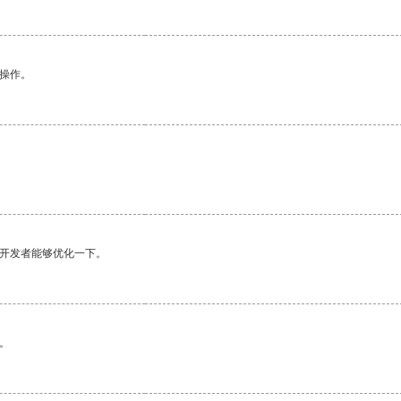
悉操作。
。
望开发者能够优化一下。
。