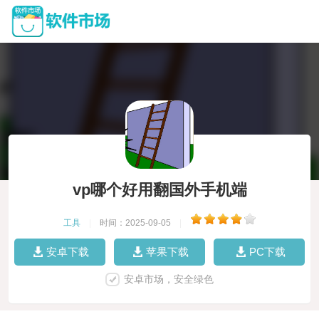
vp哪个好用翻国外手机端
工具
|
时间：2025-09-05
|
安卓下载
苹果下载
PC下载
安卓市场，安全绿色