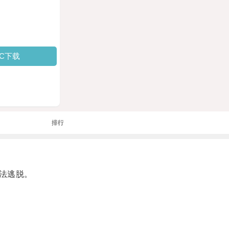
PC下载
排行
法逃脱。