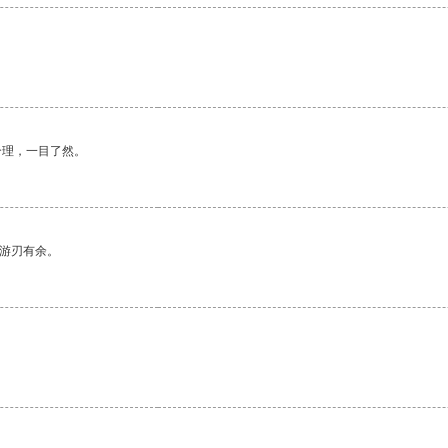
合理，一目了然。
中游刃有余。