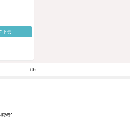
PC下载
排行
噬者”。