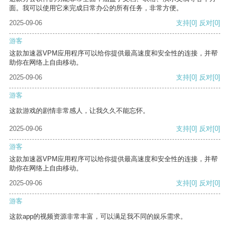
面。我可以使用它来完成日常办公的所有任务，非常方便。
2025-09-06
支持
[0]
反对
[0]
游客
这款加速器VPM应用程序可以给你提供最高速度和安全性的连接，并帮
助你在网络上自由移动。
2025-09-06
支持
[0]
反对
[0]
游客
这款游戏的剧情非常感人，让我久久不能忘怀。
2025-09-06
支持
[0]
反对
[0]
游客
这款加速器VPM应用程序可以给你提供最高速度和安全性的连接，并帮
助你在网络上自由移动。
2025-09-06
支持
[0]
反对
[0]
游客
这款app的视频资源非常丰富，可以满足我不同的娱乐需求。