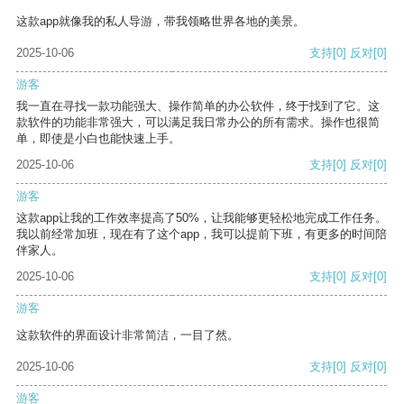
这款app就像我的私人导游，带我领略世界各地的美景。
2025-10-06
支持
[0]
反对
[0]
游客
我一直在寻找一款功能强大、操作简单的办公软件，终于找到了它。这
款软件的功能非常强大，可以满足我日常办公的所有需求。操作也很简
单，即使是小白也能快速上手。
2025-10-06
支持
[0]
反对
[0]
游客
这款app让我的工作效率提高了50%，让我能够更轻松地完成工作任务。
我以前经常加班，现在有了这个app，我可以提前下班，有更多的时间陪
伴家人。
2025-10-06
支持
[0]
反对
[0]
游客
这款软件的界面设计非常简洁，一目了然。
2025-10-06
支持
[0]
反对
[0]
游客