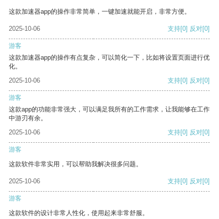
这款加速器app的操作非常简单，一键加速就能开启，非常方便。
2025-10-06
支持
[0]
反对
[0]
游客
这款加速器app的操作有点复杂，可以简化一下，比如将设置页面进行优
化。
2025-10-06
支持
[0]
反对
[0]
游客
这款app的功能非常强大，可以满足我所有的工作需求，让我能够在工作
中游刃有余。
2025-10-06
支持
[0]
反对
[0]
游客
这款软件非常实用，可以帮助我解决很多问题。
2025-10-06
支持
[0]
反对
[0]
游客
这款软件的设计非常人性化，使用起来非常舒服。