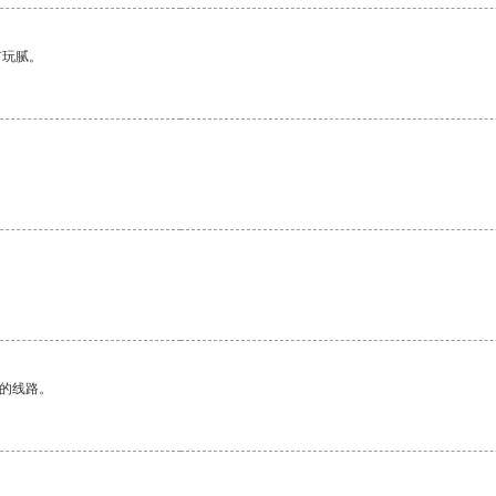
有玩腻。
区的线路。