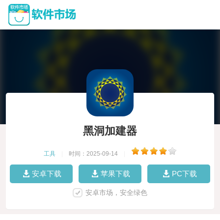
黑洞加建器
工具
|
时间：2025-09-14
|
安卓下载
苹果下载
PC下载
安卓市场，安全绿色