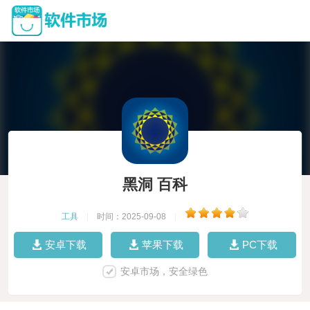
黑洞 百科
工具
|
时间：2025-09-08
|
安卓下载
苹果下载
PC下载
安卓市场，安全绿色