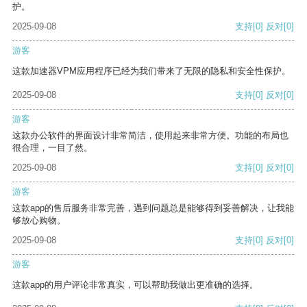
护。
2025-09-08
支持
[0]
反对
[0]
游客
这款加速器VPM应用程序已经为我们带来了无限的隐私和安全性保护。
2025-09-08
支持
[0]
反对
[0]
游客
这款办公软件的界面设计非常简洁，使用起来非常方便。功能的布局也
很合理，一目了然。
2025-09-08
支持
[0]
反对
[0]
游客
这款app的售后服务非常完善，遇到问题总是能够得到妥善解决，让我能
够放心购物。
2025-09-08
支持
[0]
反对
[0]
游客
这款app的用户评论非常真实，可以帮助我做出更准确的选择。