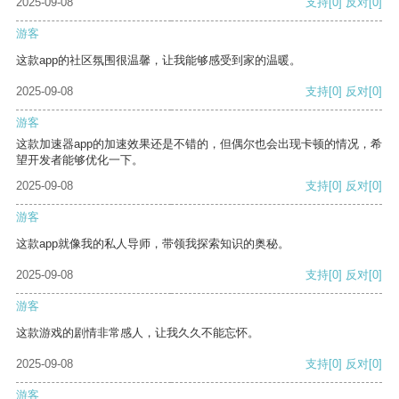
2025-09-08
支持
[0]
反对
[0]
游客
这款app的社区氛围很温馨，让我能够感受到家的温暖。
2025-09-08
支持
[0]
反对
[0]
游客
这款加速器app的加速效果还是不错的，但偶尔也会出现卡顿的情况，希
望开发者能够优化一下。
2025-09-08
支持
[0]
反对
[0]
游客
这款app就像我的私人导师，带领我探索知识的奥秘。
2025-09-08
支持
[0]
反对
[0]
游客
这款游戏的剧情非常感人，让我久久不能忘怀。
2025-09-08
支持
[0]
反对
[0]
游客