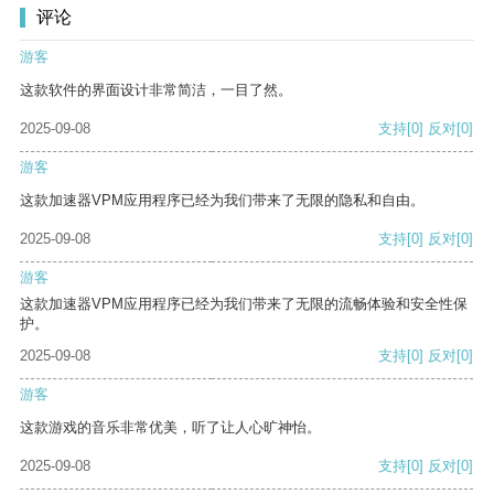
评论
游客
这款软件的界面设计非常简洁，一目了然。
2025-09-08
支持
[0]
反对
[0]
游客
这款加速器VPM应用程序已经为我们带来了无限的隐私和自由。
2025-09-08
支持
[0]
反对
[0]
游客
这款加速器VPM应用程序已经为我们带来了无限的流畅体验和安全性保
护。
2025-09-08
支持
[0]
反对
[0]
游客
这款游戏的音乐非常优美，听了让人心旷神怡。
2025-09-08
支持
[0]
反对
[0]