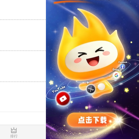
支持
[0]
反对
[0]
支持
[0]
反对
[0]
支持
[0]
反对
[0]
0.019913s
排行
推荐