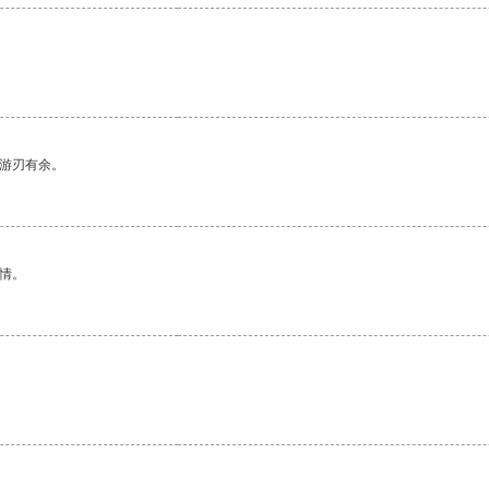
中游刃有余。
情。