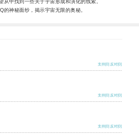
望从中找到一些关于宇宙形成和演化的线索。
Q的神秘面纱，揭示宇宙无限的奥秘。
支持
[0]
反对
[0]
支持
[0]
反对
[0]
支持
[0]
反对
[0]