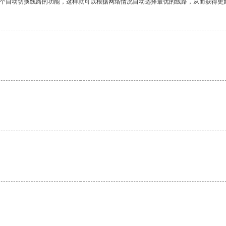
一个自动切换线路的功能，这样就可以根据网络情况自动选择最优的线路，从而获得更