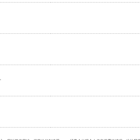
。
。
。