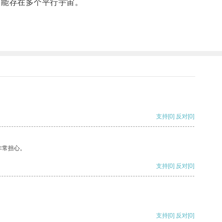
可能存在多个平行宇宙。
支持
[0]
反对
[0]
非常担心。
支持
[0]
反对
[0]
支持
[0]
反对
[0]