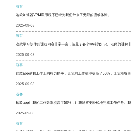
游客
这款加速器VPM应用程序已经为我们带来了无限的流畅体验。
2025-09-08
游客
这款学习软件的课程内容非常丰富，涵盖了各个学科的知识。老师的讲解
2025-09-08
游客
这款app是我工作上的得力助手，让我的工作效率提高了50%，让我能够
2025-09-08
游客
这款app让我的工作效率提高了50%，让我能够更轻松地完成工作任务。
2025-09-08
游客