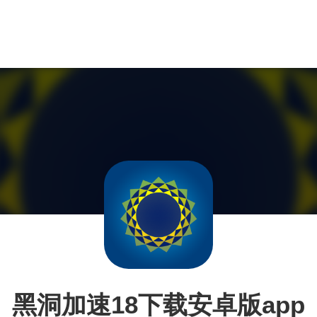
黑洞加速18下载安卓版app