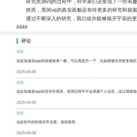
研究黑洞vq的过程中，科学家们还发现了一些有趣的
然而，黑洞vq的真实面貌还有待更多的研究和探
通过不断深入的研究，我们或许能够揭开宇宙的更
#44#
评论
游客
这款加速器app的加速效果一般，可以再提升一下，比如能够支持更多地
2025-09-08
游客
这款加速器app的安全性很高，使用过程中不会泄露个人信息，这让我很
2025-09-08
游客
这款软件的价格非常实惠，值得推荐。
2025-09-08