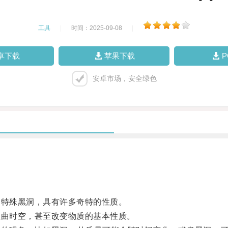
工具
|
时间：2025-09-08
|
卓下载
苹果下载
安卓市场，安全绿色
特殊黑洞，具有许多奇特的性质。
曲时空，甚至改变物质的基本性质。