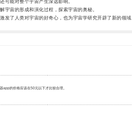
还可能对整个宇宙产生深远影响。
解宇宙的形成和演化过程，探索宇宙的奥秘。
发了人类对宇宙的好奇心，也为宇宙学研究开辟了新的领域
器app的价格应该在50元以下才比较合理。