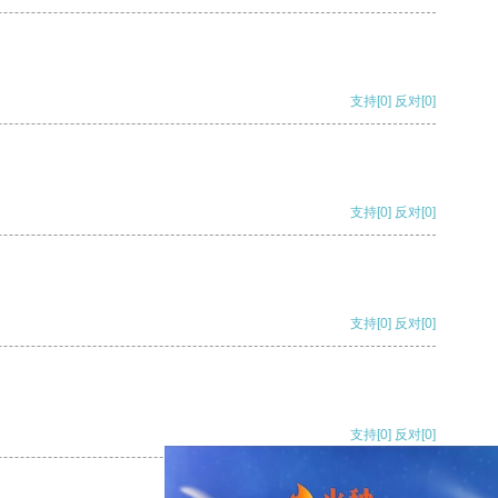
支持
[0]
反对
[0]
支持
[0]
反对
[0]
支持
[0]
反对
[0]
支持
[0]
反对
[0]