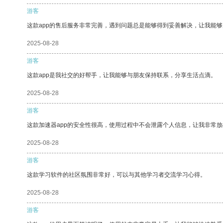
游客
这款app的售后服务非常完善，遇到问题总是能够得到妥善解决，让我能
2025-08-28
游客
这款app是我社交的好帮手，让我能够与朋友保持联系，分享生活点滴。
2025-08-28
游客
这款加速器app的安全性很高，使用过程中不会泄露个人信息，让我非常放
2025-08-28
游客
这款学习软件的社区氛围非常好，可以与其他学习者交流学习心得。
2025-08-28
游客