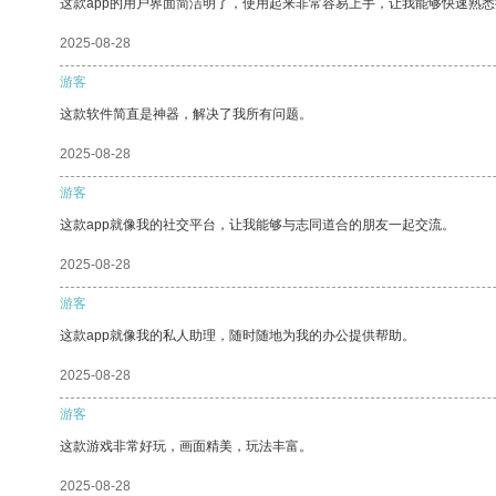
这款app的用户界面简洁明了，使用起来非常容易上手，让我能够快速熟悉
2025-08-28
游客
这款软件简直是神器，解决了我所有问题。
2025-08-28
游客
这款app就像我的社交平台，让我能够与志同道合的朋友一起交流。
2025-08-28
游客
这款app就像我的私人助理，随时随地为我的办公提供帮助。
2025-08-28
游客
这款游戏非常好玩，画面精美，玩法丰富。
2025-08-28