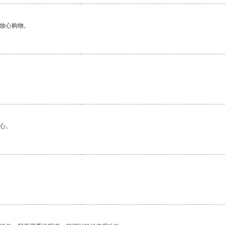
够放心购物。
心。