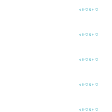
支持
[0]
反对
[0]
支持
[0]
反对
[0]
支持
[0]
反对
[0]
支持
[0]
反对
[0]
支持
[0]
反对
[0]