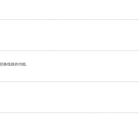
动切换线路的功能。