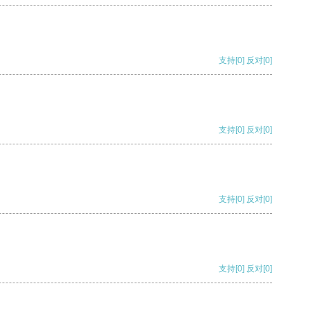
支持
[0]
反对
[0]
支持
[0]
反对
[0]
支持
[0]
反对
[0]
支持
[0]
反对
[0]