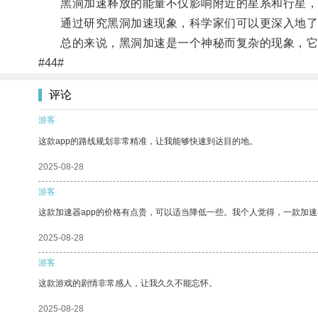
黑洞加速释放的能量不仅影响附近的星系和行星，
通过研究黑洞加速现象，科学家们可以更深入地了
总的来说，黑洞加速是一个神秘而复杂的现象，它激
#44#
评论
游客
这款app的路线规划非常精准，让我能够快速到达目的地。
2025-08-28
游客
这款加速器app的价格有点贵，可以适当降低一些。我个人觉得，一款加速
2025-08-28
游客
这款游戏的剧情非常感人，让我久久不能忘怀。
2025-08-28