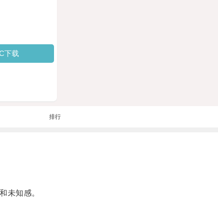
PC下载
排行
和未知感。