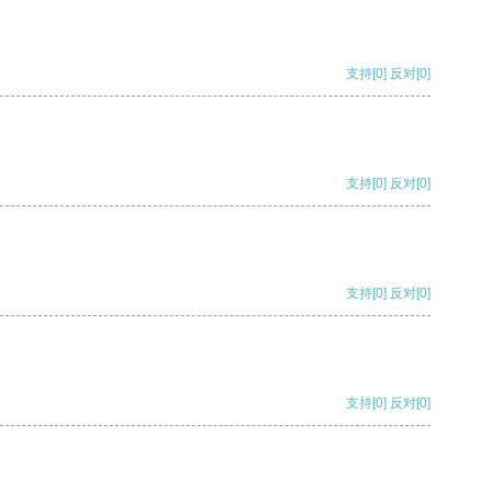
支持
[0]
反对
[0]
支持
[0]
反对
[0]
支持
[0]
反对
[0]
支持
[0]
反对
[0]