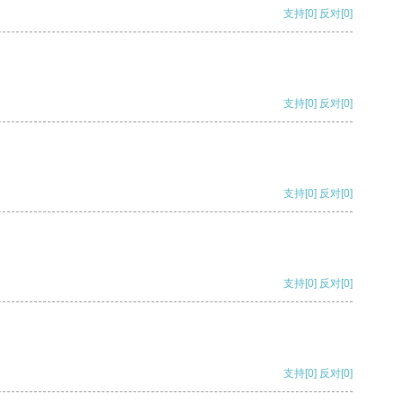
支持
[0]
反对
[0]
支持
[0]
反对
[0]
支持
[0]
反对
[0]
支持
[0]
反对
[0]
支持
[0]
反对
[0]