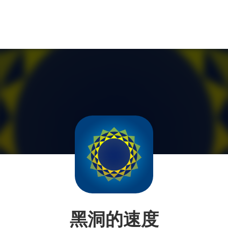
黑洞的速度