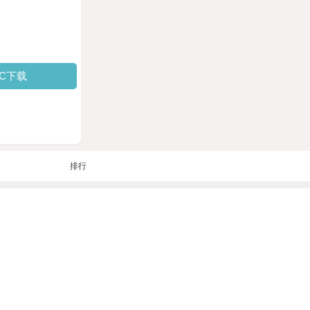
PC下载
排行