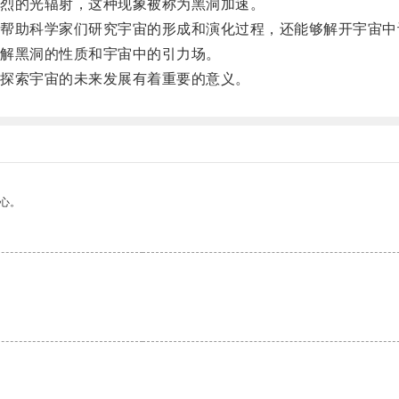
烈的光辐射，这种现象被称为黑洞加速。
助科学家们研究宇宙的形成和演化过程，还能够解开宇宙中
解黑洞的性质和宇宙中的引力场。
探索宇宙的未来发展有着重要的意义。
心。