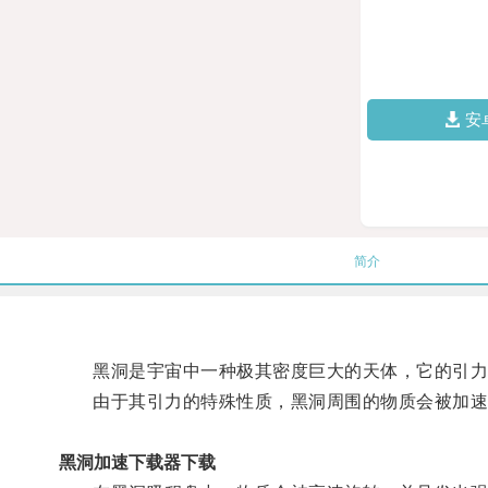
安
简介
黑洞是宇宙中一种极其密度巨大的天体，它的引力
由于其引力的特殊性质，黑洞周围的物质会被加速
黑洞加速下载器下载