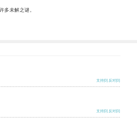
许多未解之谜。
支持
[0]
反对
[0]
支持
[0]
反对
[0]