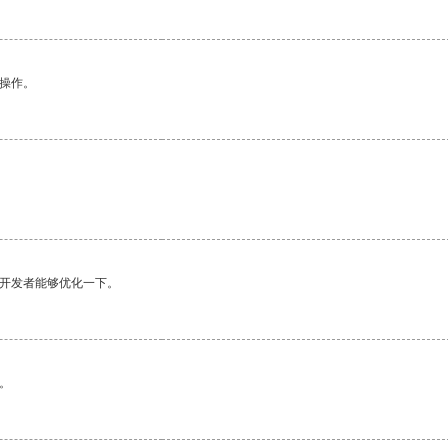
悉操作。
。
望开发者能够优化一下。
。