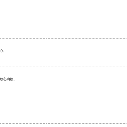
心。
够放心购物。