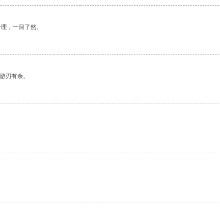
合理，一目了然。
中游刃有余。