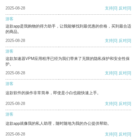
2025-08-28
支持
[0]
反对
[0]
游客
这款app是我购物的得力助手，让我能够找到最优惠的价格，买到最合适
的商品。
2025-08-28
支持
[0]
反对
[0]
游客
这款加速器VPM应用程序已经为我们带来了无限的隐私保护和安全性保
护。
2025-08-28
支持
[0]
反对
[0]
游客
这款软件的操作非常简单，即使是小白也能快速上手。
2025-08-28
支持
[0]
反对
[0]
游客
这款app就像我的私人助理，随时随地为我的办公提供帮助。
2025-08-28
支持
[0]
反对
[0]