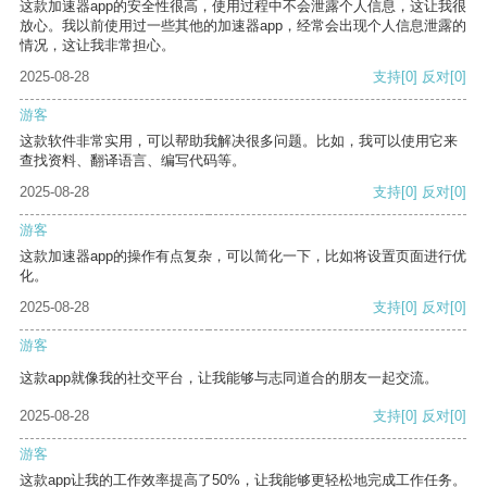
这款加速器app的安全性很高，使用过程中不会泄露个人信息，这让我很
放心。我以前使用过一些其他的加速器app，经常会出现个人信息泄露的
情况，这让我非常担心。
2025-08-28
支持
[0]
反对
[0]
游客
这款软件非常实用，可以帮助我解决很多问题。比如，我可以使用它来
查找资料、翻译语言、编写代码等。
2025-08-28
支持
[0]
反对
[0]
游客
这款加速器app的操作有点复杂，可以简化一下，比如将设置页面进行优
化。
2025-08-28
支持
[0]
反对
[0]
游客
这款app就像我的社交平台，让我能够与志同道合的朋友一起交流。
2025-08-28
支持
[0]
反对
[0]
游客
这款app让我的工作效率提高了50%，让我能够更轻松地完成工作任务。