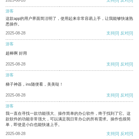
2025-08-28
支持
[0]
反对
[0]
游客
这款app的用户界面简洁明了，使用起来非常容易上手，让我能够快速熟
悉操作。
2025-08-28
支持
[0]
反对
[0]
游客
超棒啊 好用
2025-08-28
支持
[0]
反对
[0]
游客
梯子神器，ins随便看，美美哒！
2025-08-28
支持
[0]
反对
[0]
游客
我一直在寻找一款功能强大、操作简单的办公软件，终于找到了它。这
款软件的功能非常强大，可以满足我日常办公的所有需求。操作也很简
单，即使是小白也能快速上手。
2025-08-28
支持
[0]
反对
[0]