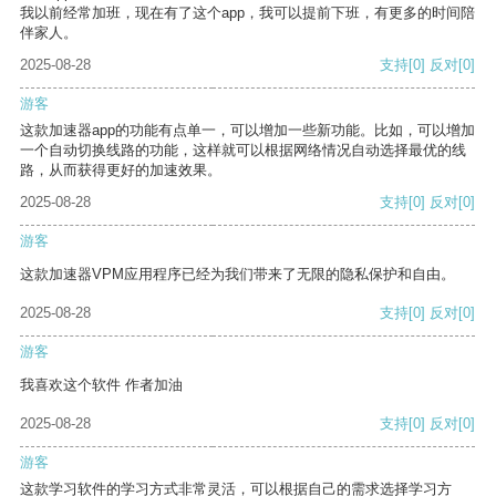
我以前经常加班，现在有了这个app，我可以提前下班，有更多的时间陪
伴家人。
2025-08-28
支持
[0]
反对
[0]
游客
这款加速器app的功能有点单一，可以增加一些新功能。比如，可以增加
一个自动切换线路的功能，这样就可以根据网络情况自动选择最优的线
路，从而获得更好的加速效果。
2025-08-28
支持
[0]
反对
[0]
游客
这款加速器VPM应用程序已经为我们带来了无限的隐私保护和自由。
2025-08-28
支持
[0]
反对
[0]
游客
我喜欢这个软件 作者加油
2025-08-28
支持
[0]
反对
[0]
游客
这款学习软件的学习方式非常灵活，可以根据自己的需求选择学习方