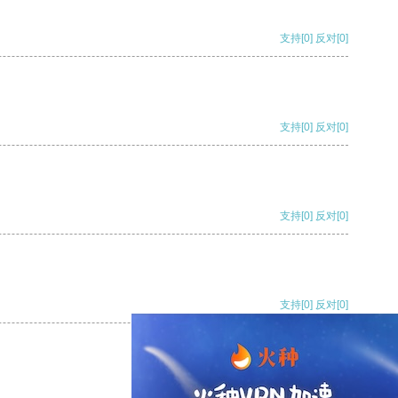
支持
[0]
反对
[0]
支持
[0]
反对
[0]
支持
[0]
反对
[0]
支持
[0]
反对
[0]
支持
[0]
反对
[0]