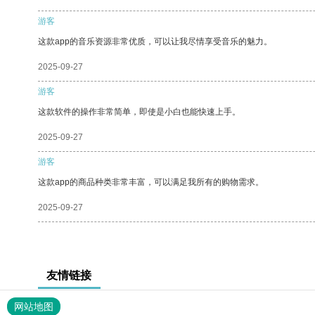
游客
这款app的音乐资源非常优质，可以让我尽情享受音乐的魅力。
2025-09-27
游客
这款软件的操作非常简单，即使是小白也能快速上手。
2025-09-27
游客
这款app的商品种类非常丰富，可以满足我所有的购物需求。
2025-09-27
友情链接
网站地图