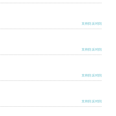
支持
[0]
反对
[0]
支持
[0]
反对
[0]
支持
[0]
反对
[0]
支持
[0]
反对
[0]