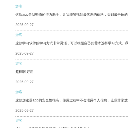
游客
这款app是我购物的得力助手，让我能够找到最优惠的价格，买到最合适
2025-09-27
游客
这款学习软件的学习方式非常灵活，可以根据自己的需求选择学习方式。
2025-09-27
游客
超棒啊 好用
2025-09-27
游客
这款加速器app的安全性很高，使用过程中不会泄露个人信息，让我非常放
2025-09-27
游客