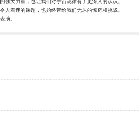
的强大力量，也让我们对宇宙规律有了更深入的认识。
令人着迷的课题，也始终带给我们无尽的惊奇和挑战。
表演。
。