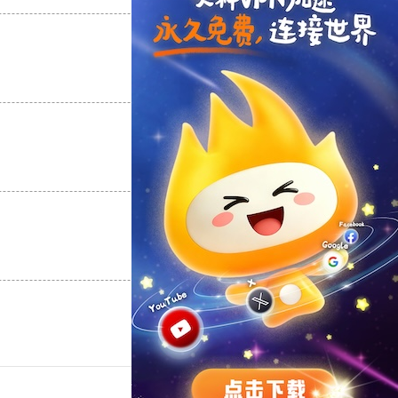
支持
[0]
反对
[0]
支持
[0]
反对
[0]
支持
[0]
反对
[0]